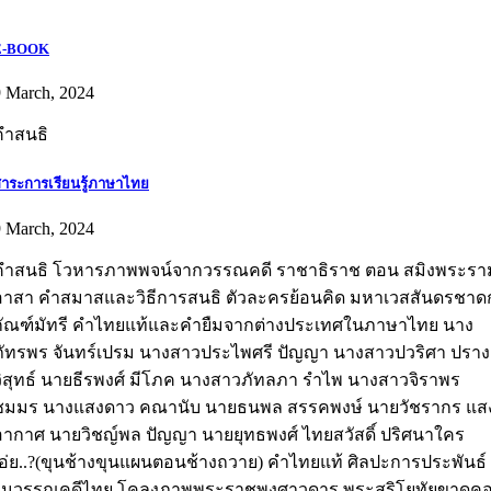
E-BOOK
9 March, 2024
คำสนธิ
าระการเรียนรู้ภาษาไทย
9 March, 2024
คำสนธิ โวหารภาพพจน์จากวรรณคดี ราชาธิราช ตอน สมิงพระรา
อาสา คำสมาสและวิธีการสนธิ ตัวละครย้อนคิด มหาเวสสันดรชาด
กัณฑ์มัทรี คำไทยแท้และคำยืมจากต่างประเทศในภาษาไทย นาง
ภัทรพร จันทร์เปรม นางสาวประไพศรี ปัญญา นางสาวปวริศา ปราง
วิสุทธ์ นายธีรพงศ์ มีโภค นางสาวภัทลภา รำไพ นางสาวจิราพร
ชมมร นางแสงดาว คณานับ นายธนพล สรรคพงษ์ นายวัชรากร แส
อากาศ นายวิชญ์พล ปัญญา นายยุทธพงศ์ ไทยสวัสดิ์ ปริศนาใคร
เอ่ย..?(ขุนช้างขุนแผนตอนช้างถวาย) คำไทยแท้ ศิลปะการประพันธ์
ในวรรณคดีไทย โคลงภาพพระราชพงศาวดาร พระสุริโยทัยขาดค