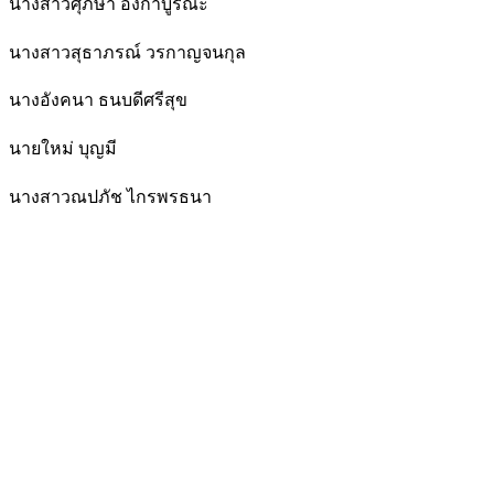
นางสาวศุภษา อังกาบูรณะ
นางสาวสุธาภรณ์ วรกาญจนกุล
นาง​อัง​ค​นา​ ธนบดี​ศรี​สุข​
นายใหม่ บุญมี
นางสาวณปภัช ไกรพรธนา